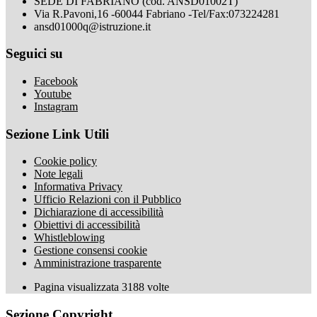
SEDE DI FABRIANO (cod. ANSD01002T)
Via R.Pavoni,16 -60044 Fabriano -Tel/Fax:073224281
ansd01000q@istruzione.it
Seguici su
Facebook
Youtube
Instagram
Sezione Link Utili
Cookie policy
Note legali
Informativa Privacy
Ufficio Relazioni con il Pubblico
Dichiarazione di accessibilità
Obiettivi di accessibilità
Whistleblowing
Gestione consensi cookie
Amministrazione trasparente
Pagina visualizzata
3188
volte
Sezione Copyright