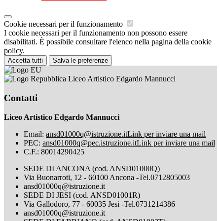
Cookie necessari per il funzionamento
I cookie necessari per il funzionamento non possono essere
disabilitati. È possibile consultare l'elenco nella pagina della cookie
policy.
Accetta tutti
Salva le preferenze
Liceo Artistico Edgardo Mannucci
Contatti
Liceo Artistico Edgardo Mannucci
Email:
ansd01000q@istruzione.it
Link per inviare una mail
PEC:
ansd01000q@pec.istruzione.it
Link per inviare una mail
C.F.: 80014290425
SEDE DI ANCONA (cod. ANSD01000Q)
Via Buonarroti, 12 - 60100 Ancona -Tel.0712805003
ansd01000q@istruzione.it
SEDE DI JESI (cod. ANSD01001R)
Via Gallodoro, 77 - 60035 Jesi -Tel.0731214386
ansd01000q@istruzione.it