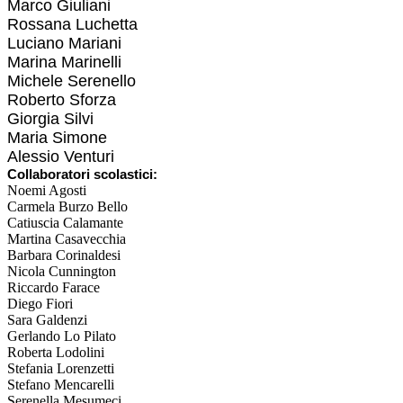
Marco Giuliani
Rossana Luchetta
Luciano Mariani
Marina Marinelli
Michele Serenello
Roberto Sforza
Giorgia Silvi
Maria Simone
Alessio Venturi
Collaboratori scolastici:
Noemi Agosti
Carmela Burzo Bello
Catiuscia Calamante
Martina Casavecchia
Barbara Corinaldesi
Nicola Cunnington
Riccardo Farace
Diego Fiori
Sara Galdenzi
Gerlando Lo Pilato
Roberta Lodolini
Stefania Lorenzetti
Stefano Mencarelli
Serenella Mesumeci