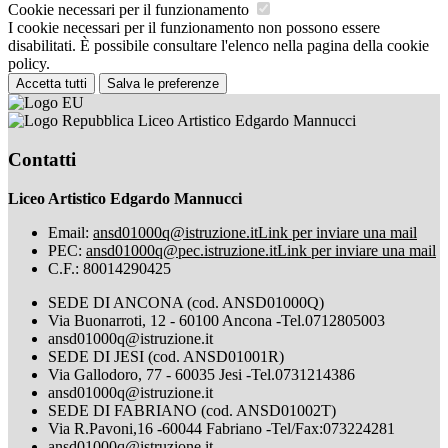
Cookie necessari per il funzionamento
I cookie necessari per il funzionamento non possono essere
disabilitati. È possibile consultare l'elenco nella pagina della cookie
policy.
Accetta tutti
Salva le preferenze
Liceo Artistico Edgardo Mannucci
Contatti
Liceo Artistico Edgardo Mannucci
Email:
ansd01000q@istruzione.it
Link per inviare una mail
PEC:
ansd01000q@pec.istruzione.it
Link per inviare una mail
C.F.: 80014290425
SEDE DI ANCONA (cod. ANSD01000Q)
Via Buonarroti, 12 - 60100 Ancona -Tel.0712805003
ansd01000q@istruzione.it
SEDE DI JESI (cod. ANSD01001R)
Via Gallodoro, 77 - 60035 Jesi -Tel.0731214386
ansd01000q@istruzione.it
SEDE DI FABRIANO (cod. ANSD01002T)
Via R.Pavoni,16 -60044 Fabriano -Tel/Fax:073224281
ansd01000q@istruzione.it