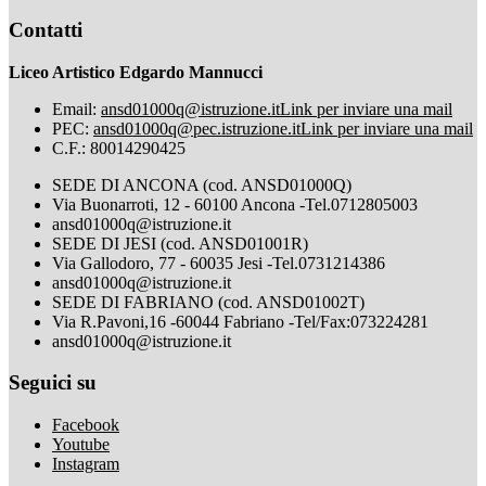
Contatti
Liceo Artistico Edgardo Mannucci
Email:
ansd01000q@istruzione.it
Link per inviare una mail
PEC:
ansd01000q@pec.istruzione.it
Link per inviare una mail
C.F.: 80014290425
SEDE DI ANCONA (cod. ANSD01000Q)
Via Buonarroti, 12 - 60100 Ancona -Tel.0712805003
ansd01000q@istruzione.it
SEDE DI JESI (cod. ANSD01001R)
Via Gallodoro, 77 - 60035 Jesi -Tel.0731214386
ansd01000q@istruzione.it
SEDE DI FABRIANO (cod. ANSD01002T)
Via R.Pavoni,16 -60044 Fabriano -Tel/Fax:073224281
ansd01000q@istruzione.it
Seguici su
Facebook
Youtube
Instagram