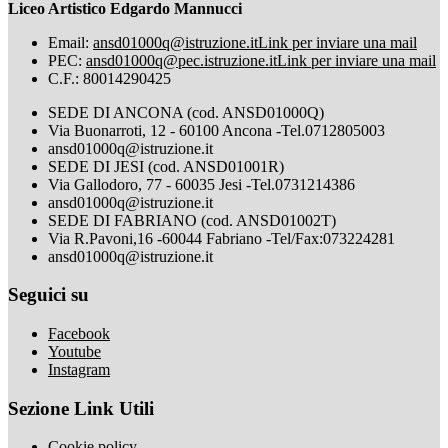
Liceo Artistico Edgardo Mannucci
Email:
ansd01000q@istruzione.it
Link per inviare una mail
PEC:
ansd01000q@pec.istruzione.it
Link per inviare una mail
C.F.: 80014290425
SEDE DI ANCONA (cod. ANSD01000Q)
Via Buonarroti, 12 - 60100 Ancona -Tel.0712805003
ansd01000q@istruzione.it
SEDE DI JESI (cod. ANSD01001R)
Via Gallodoro, 77 - 60035 Jesi -Tel.0731214386
ansd01000q@istruzione.it
SEDE DI FABRIANO (cod. ANSD01002T)
Via R.Pavoni,16 -60044 Fabriano -Tel/Fax:073224281
ansd01000q@istruzione.it
Seguici su
Facebook
Youtube
Instagram
Sezione Link Utili
Cookie policy