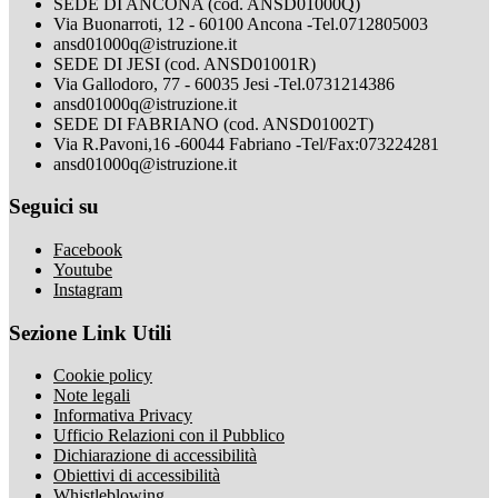
SEDE DI ANCONA (cod. ANSD01000Q)
Via Buonarroti, 12 - 60100 Ancona -Tel.0712805003
ansd01000q@istruzione.it
SEDE DI JESI (cod. ANSD01001R)
Via Gallodoro, 77 - 60035 Jesi -Tel.0731214386
ansd01000q@istruzione.it
SEDE DI FABRIANO (cod. ANSD01002T)
Via R.Pavoni,16 -60044 Fabriano -Tel/Fax:073224281
ansd01000q@istruzione.it
Seguici su
Facebook
Youtube
Instagram
Sezione Link Utili
Cookie policy
Note legali
Informativa Privacy
Ufficio Relazioni con il Pubblico
Dichiarazione di accessibilità
Obiettivi di accessibilità
Whistleblowing