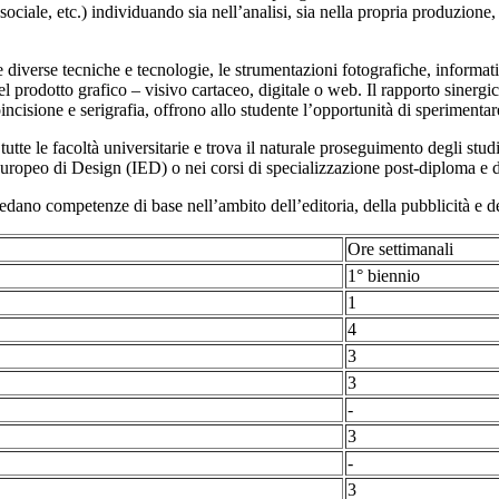
sociale, etc.) individuando sia nell’analisi, sia nella propria produzione, 
iverse tecniche e tecnologie, le strumentazioni fotografiche, informatic
rodotto grafico – visivo cartaceo, digitale o web. Il rapporto sinergico t
incisione e serigrafia, offrono allo studente l’opportunità di sperimenta
tutte le facoltà universitarie e trova il naturale proseguimento degli stu
 Europeo di Design (IED) o nei corsi di specializzazione post-diploma e 
edano competenze di base nell’ambito dell’editoria, della pubblicità e de
Ore settimanali
1° biennio
1
4
3
3
-
3
-
3