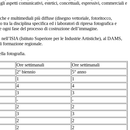
gli aspetti comunicativi, estetici, concettuali, espressivi, commerciali e
he e multimediali più diffuse (disegno vettoriale, fotoritocco,
ra la disciplina specifica ed i laboratori di ripresa fotografica e
re ogni fase del processo di costruzione dell’immagine.
di nell’ISIA (Istituto Superiore per le Industrie Artistiche), al DAMS,
di formazione regionale.
lla fotografia.
Ore settimanali
Ore settimanali
2° biennio
5° anno
1
1
4
4
3
3
-
-
2
2
3
3
2
2
2
2