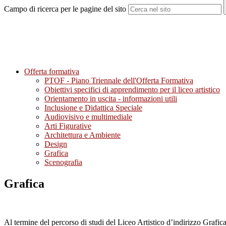
Campo di ricerca per le pagine del sito
Offerta formativa
PTOF - Piano Triennale dell'Offerta Formativa
Obiettivi specifici di apprendimento per il liceo artistico
Orientamento in uscita - informazioni utili
Inclusione e Didattica Speciale
Audiovisivo e multimediale
Arti Figurative
Architettura e Ambiente
Design
Grafica
Scenografia
Grafica
Al termine del percorso di studi del Liceo Artistico d’indirizzo Grafica