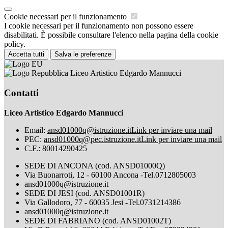
Cookie necessari per il funzionamento
I cookie necessari per il funzionamento non possono essere
disabilitati. È possibile consultare l'elenco nella pagina della cookie
policy.
Accetta tutti
Salva le preferenze
Liceo Artistico Edgardo Mannucci
Contatti
Liceo Artistico Edgardo Mannucci
Email:
ansd01000q@istruzione.it
Link per inviare una mail
PEC:
ansd01000q@pec.istruzione.it
Link per inviare una mail
C.F.: 80014290425
SEDE DI ANCONA (cod. ANSD01000Q)
Via Buonarroti, 12 - 60100 Ancona -Tel.0712805003
ansd01000q@istruzione.it
SEDE DI JESI (cod. ANSD01001R)
Via Gallodoro, 77 - 60035 Jesi -Tel.0731214386
ansd01000q@istruzione.it
SEDE DI FABRIANO (cod. ANSD01002T)