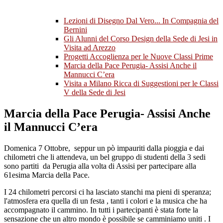
Lezioni di Disegno Dal Vero... In Compagnia del
Bernini
Gli Alunni del Corso Design della Sede di Jesi in
Visita ad Arezzo
Progetti Accoglienza per le Nuove Classi Prime
Marcia della Pace Perugia- Assisi Anche il
Mannucci C’era
Visita a Milano Ricca di Suggestioni per le Classi
V della Sede di Jesi
Marcia della Pace Perugia- Assisi Anche
il Mannucci C’era
Domenica 7 Ottobre, seppur un pò impauriti dalla pioggia e dai
chilometri che li attendeva, un bel gruppo di studenti della 3 sedi
sono partiti da Perugia alla volta di Assisi per partecipare alla
61esima Marcia della Pace.
I 24 chilometri percorsi ci ha lasciato stanchi ma pieni di speranza;
l'atmosfera era quella di un festa , tanti i colori e la musica che ha
accompagnato il cammino. In tutti i partecipanti è stata forte la
sensazione che un altro mondo è possibile se camminiamo uniti . I