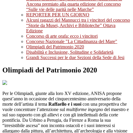
Ancona premiato alla quarta edizione del concorso
“Sulle vie delle parità nelle Marche”
REPORTER PER UN GIORNO
Alcuni ragazzi del Mannucci tra i vincitori del concorso
“Storie da Musei, Archivi e Biblioteche” Ottava
Edizione
Concorso di arte orafa: ecco i vincitori
Concorso Nazionale "La Cittadinanza del Mare"
Olimpiadi del Patrimonio 2020
Disabilità e Inclusione, Solitudine e Solidarietà
Grandi Successi per le due Sezioni della Sede di Jesi
Olimpiadi del Patrimonio 2020
Per le Olimpiadi, giunte alla loro XV edizione, ANISA propone
quest’anno in occasione del cinquecentesimo anniversario della
morte dell’artista il tema
Raffaello e i suoi
con una prospettiva che
vuole concentrare l’attenzione sul
multiforme ingegno
del maestro e
sul suo rapporto con gli allievi e con gli intellettuali della corte
pontificia. Da Urbino a Perugia, da Firenze a Roma la sua
“irresistibile ascesa” non incontra ostacoli e i suoi interessi si
allargano dalla pittura, all’architettura, all’archeologia e alla visione