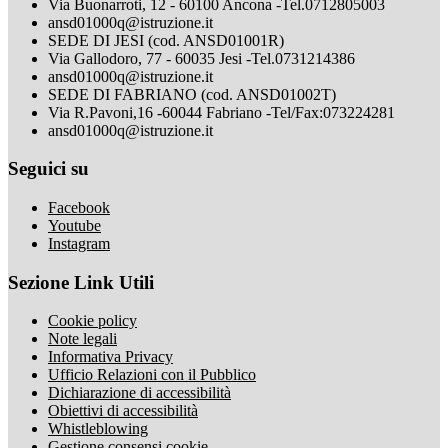
Via Buonarroti, 12 - 60100 Ancona -Tel.0712805003
ansd01000q@istruzione.it
SEDE DI JESI (cod. ANSD01001R)
Via Gallodoro, 77 - 60035 Jesi -Tel.0731214386
ansd01000q@istruzione.it
SEDE DI FABRIANO (cod. ANSD01002T)
Via R.Pavoni,16 -60044 Fabriano -Tel/Fax:073224281
ansd01000q@istruzione.it
Seguici su
Facebook
Youtube
Instagram
Sezione Link Utili
Cookie policy
Note legali
Informativa Privacy
Ufficio Relazioni con il Pubblico
Dichiarazione di accessibilità
Obiettivi di accessibilità
Whistleblowing
Gestione consensi cookie