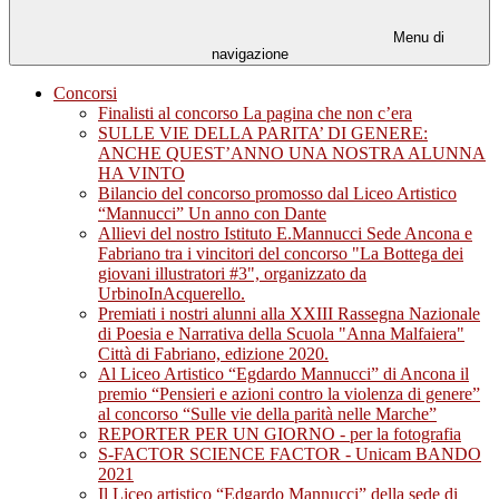
Menu di
navigazione
Concorsi
Finalisti al concorso La pagina che non c’era
SULLE VIE DELLA PARITA’ DI GENERE:
ANCHE QUEST’ANNO UNA NOSTRA ALUNNA
HA VINTO
Bilancio del concorso promosso dal Liceo Artistico
“Mannucci” Un anno con Dante
Allievi del nostro Istituto E.Mannucci Sede Ancona e
Fabriano tra i vincitori del concorso "La Bottega dei
giovani illustratori #3", organizzato da
UrbinoInAcquerello.
Premiati i nostri alunni alla XXIII Rassegna Nazionale
di Poesia e Narrativa della Scuola "Anna Malfaiera"
Città di Fabriano, edizione 2020.
Al Liceo Artistico “Egdardo Mannucci” di Ancona il
premio “Pensieri e azioni contro la violenza di genere”
al concorso “Sulle vie della parità nelle Marche”
REPORTER PER UN GIORNO - per la fotografia
S-FACTOR SCIENCE FACTOR - Unicam BANDO
2021
Il Liceo artistico “Edgardo Mannucci” della sede di