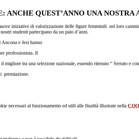
RE: ANCHE QUEST’ANNO UNA NOSTRA
iniziative di valorizzazione delle figure femminili nel loro cammino di
 nostri studenti partecipano da un paio d’anni.
di Ancona e Jesi hanno
re professionista. Il
o il migliore tra una selezione nazionale, essendo ritenuto “ Serrato e c
di premiazione.
kie necessari al funzionamento ed utili alle finalità illustrate nella
COO
attaforma e non è possibile disabilitarli.