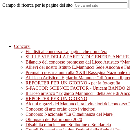
Campo di ricerca per le pagine del sito
Concorsi
Finalisti al concorso La pagina che non c’era
SULLE VIE DELLA PARITA’ DI GENERE: ANC
Bilancio del concorso promosso dal Liceo Artistico “M
Allievi del nostro Istituto E.Mannucci Sede Ancona e Fabr
Premiati i nostri alunni alla XXIII Rassegna Nazionale d
Al Liceo Artistico “Egdardo Mannucci” di Ancona il premi
REPORTER PER UN GIORNO - per la fotografia
S-FACTOR SCIENCE FACTOR - Unicam BANDO 2
Il Liceo artistico “Edgardo Mannucci” della sede di Ancon
REPORTER PER UN GIORNO
Alcuni ragazzi del Mannucci tra i vincitori del concorso
Concorso di arte orafa: ecco i vincitori
Concorso Nazionale "La Cittadinanza del Mare"
Olimpiadi del Patrimonio 2020
Disabilità e Inclusione, Solitudine e Solidarietà
Grandi Successi per le due Sezioni della Sede di Jesi