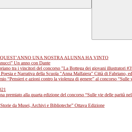
HE QUEST’ANNO UNA NOSTRA ALUNNA HA VINTO
annucci” Un anno con Dante
iano tra i vincitori del concorso "La Bottega dei giovani illustratori 
i Poesia e Narrativa della Scuola "Anna Malfaiera" Città di Fabriano, e
o “Pensieri e azioni contro la violenza di genere” al concorso “Sulle v
021
a premiato alla quarta edizione del concorso “Sulle vie delle parità ne
 “Storie da Musei, Archivi e Biblioteche” Ottava Edizione