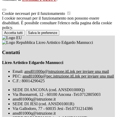
Cookie necessari per il funzionamento
I cookie necessari per il funzionamento non possono essere
disabilitati. È possibile consultare l'elenco nella pagina della cookie
policy.
Accetta tutti
Salva le preferenze
Liceo Artistico Edgardo Mannucci
Contatti
Liceo Artistico Edgardo Mannucci
Email:
ansd01000q@istruzione.it
Link per inviare una mail
PEC:
ansd01000q@pec.istruzione.it
Link per inviare una mail
C.F.: 80014290425
SEDE DI ANCONA (cod. ANSD01000Q)
Via Buonarroti, 12 - 60100 Ancona -Tel.0712805003
ansd01000q@istruzione.it
SEDE DI JESI (cod. ANSD01001R)
Via Gallodoro, 77 - 60035 Jesi -Tel.0731214386
ansd01000q@istruzione.it