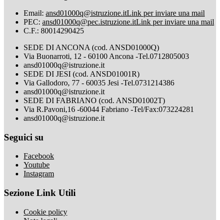
Email:
ansd01000q@istruzione.it
Link per inviare una mail
PEC:
ansd01000q@pec.istruzione.it
Link per inviare una mail
C.F.: 80014290425
SEDE DI ANCONA (cod. ANSD01000Q)
Via Buonarroti, 12 - 60100 Ancona -Tel.0712805003
ansd01000q@istruzione.it
SEDE DI JESI (cod. ANSD01001R)
Via Gallodoro, 77 - 60035 Jesi -Tel.0731214386
ansd01000q@istruzione.it
SEDE DI FABRIANO (cod. ANSD01002T)
Via R.Pavoni,16 -60044 Fabriano -Tel/Fax:073224281
ansd01000q@istruzione.it
Seguici su
Facebook
Youtube
Instagram
Sezione Link Utili
Cookie policy