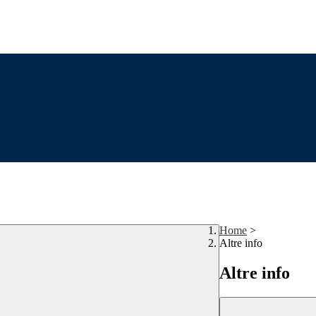
Home
>
Altre info
Altre info