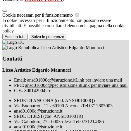
Cookie necessari per il funzionamento
I cookie necessari per il funzionamento non possono essere
disabilitati. È possibile consultare l'elenco nella pagina della cookie
policy.
Accetta tutti
Salva le preferenze
Liceo Artistico Edgardo Mannucci
Contatti
Liceo Artistico Edgardo Mannucci
Email:
ansd01000q@istruzione.it
Link per inviare una mail
PEC:
ansd01000q@pec.istruzione.it
Link per inviare una mail
C.F.: 80014290425
SEDE DI ANCONA (cod. ANSD01000Q)
Via Buonarroti, 12 - 60100 Ancona -Tel.0712805003
ansd01000q@istruzione.it
SEDE DI JESI (cod. ANSD01001R)
Via Gallodoro, 77 - 60035 Jesi -Tel.0731214386
ansd01000q@istruzione.it