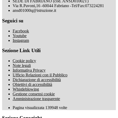
SEDE DI FABRIANO (cod. ANSD01002T)
Via R.Pavoni,16 -60044 Fabriano -Tel/Fax:073224281
ansd01000q@istruzione.it
Seguici su
Facebook
Youtube
Instagram
Sezione Link Utili
Cookie policy
Note legali
Informativa Privacy
Ufficio Relazioni con il Pubblico
Dichiarazione di accessibilità
Obiettivi di accessibilità
Whistleblowing
Gestione consensi cookie
Amministrazione trasparente
Pagina visualizzata
139948
volte
Sezione Copyright