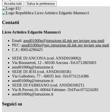
Accetta tutti
Salva le preferenze
Liceo Artistico Edgardo Mannucci
Contatti
Liceo Artistico Edgardo Mannucci
Email:
ansd01000q@istruzione.it
Link per inviare una mail
PEC:
ansd01000q@pec.istruzione.it
Link per inviare una mail
C.F.: 80014290425
SEDE DI ANCONA (cod. ANSD01000Q)
Via Buonarroti, 12 - 60100 Ancona -Tel.0712805003
ansd01000q@istruzione.it
SEDE DI JESI (cod. ANSD01001R)
Via Gallodoro, 77 - 60035 Jesi -Tel.0731214386
ansd01000q@istruzione.it
SEDE DI FABRIANO (cod. ANSD01002T)
Via R.Pavoni,16 -60044 Fabriano -Tel/Fax:073224281
ansd01000q@istruzione.it
Seguici su