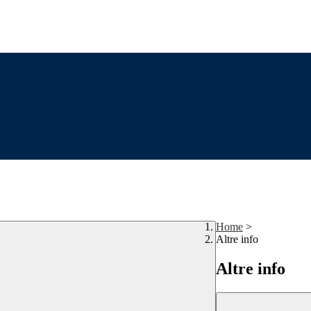
Home
>
Altre info
Altre info