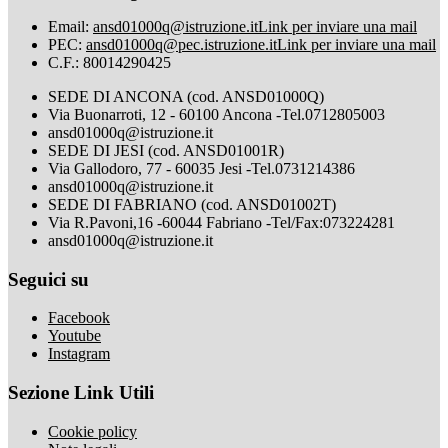
Email:
ansd01000q@istruzione.it
Link per inviare una mail
PEC:
ansd01000q@pec.istruzione.it
Link per inviare una mail
C.F.: 80014290425
SEDE DI ANCONA (cod. ANSD01000Q)
Via Buonarroti, 12 - 60100 Ancona -Tel.0712805003
ansd01000q@istruzione.it
SEDE DI JESI (cod. ANSD01001R)
Via Gallodoro, 77 - 60035 Jesi -Tel.0731214386
ansd01000q@istruzione.it
SEDE DI FABRIANO (cod. ANSD01002T)
Via R.Pavoni,16 -60044 Fabriano -Tel/Fax:073224281
ansd01000q@istruzione.it
Seguici su
Facebook
Youtube
Instagram
Sezione Link Utili
Cookie policy