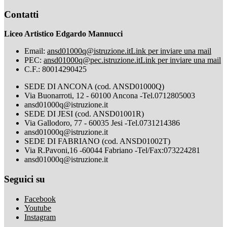
Contatti
Liceo Artistico Edgardo Mannucci
Email:
ansd01000q@istruzione.it
Link per inviare una mail
PEC:
ansd01000q@pec.istruzione.it
Link per inviare una mail
C.F.: 80014290425
SEDE DI ANCONA (cod. ANSD01000Q)
Via Buonarroti, 12 - 60100 Ancona -Tel.0712805003
ansd01000q@istruzione.it
SEDE DI JESI (cod. ANSD01001R)
Via Gallodoro, 77 - 60035 Jesi -Tel.0731214386
ansd01000q@istruzione.it
SEDE DI FABRIANO (cod. ANSD01002T)
Via R.Pavoni,16 -60044 Fabriano -Tel/Fax:073224281
ansd01000q@istruzione.it
Seguici su
Facebook
Youtube
Instagram