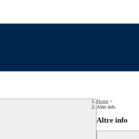
Home
>
Altre info
Altre info